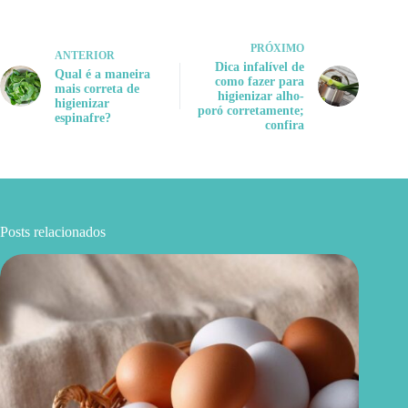
PRÓXIMO
ANTERIOR
Dica infalível de
Qual é a maneira
como fazer para
mais correta de
higienizar alho-
higienizar
poró corretamente;
espinafre?
confira
Posts relacionados