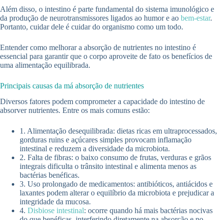
Além disso, o intestino é parte fundamental do sistema imunológico e
da produção de neurotransmissores ligados ao humor e ao
bem-estar
.
Portanto, cuidar dele é cuidar do organismo como um todo.
Entender como melhorar a absorção de nutrientes no intestino é
essencial para garantir que o corpo aproveite de fato os benefícios de
uma alimentação equilibrada.
Principais causas da má absorção de nutrientes
Diversos fatores podem comprometer a capacidade do intestino de
absorver nutrientes. Entre os mais comuns estão:
1. Alimentação desequilibrada: dietas ricas em ultraprocessados,
gorduras ruins e açúcares simples provocam inflamação
intestinal e reduzem a diversidade da microbiota.
2. Falta de fibras: o baixo consumo de frutas, verduras e grãos
integrais dificulta o trânsito intestinal e alimenta menos as
bactérias benéficas.
3. Uso prolongado de medicamentos: antibióticos, antiácidos e
laxantes podem alterar o equilíbrio da microbiota e prejudicar a
integridade da mucosa.
4.
Disbiose intestinal
: ocorre quando há mais bactérias nocivas
do que benéficas, interferindo diretamente na absorção e no