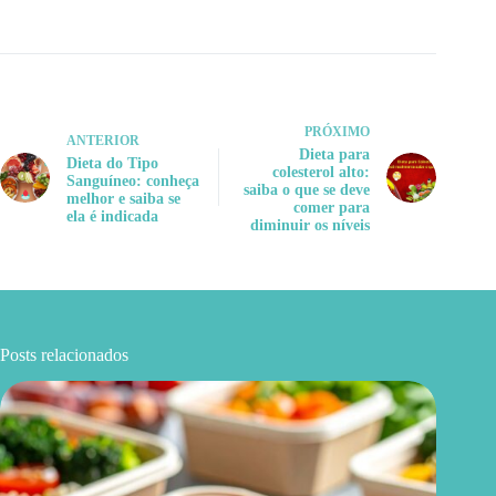
PRÓXIMO
ANTERIOR
Dieta para
Dieta do Tipo
colesterol alto:
Sanguíneo: conheça
saiba o que se deve
melhor e saiba se
comer para
ela é indicada
diminuir os níveis
Posts relacionados