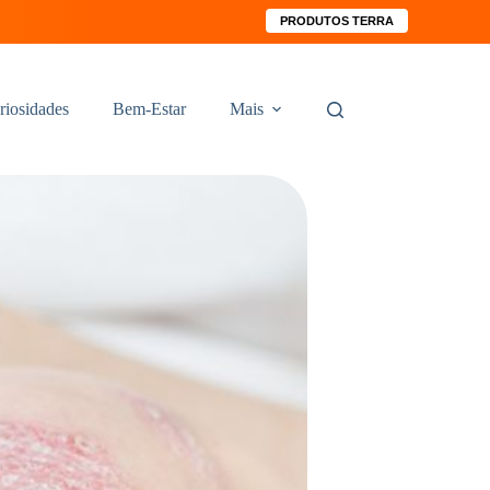
PRODUTOS TERRA
riosidades
Bem-Estar
Mais