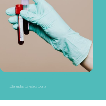
Seu exame trouxe ureia e creatinina? Veja o que esses
resultados podem revelar sobre seus rins
Elizandra Civalsci Costa