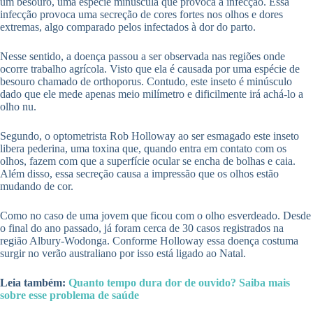
um besouro, uma espécie minúscula que provoca a infecção. Essa
infecção provoca uma secreção de cores fortes nos olhos e dores
extremas, algo comparado pelos infectados à dor do parto.
Nesse sentido, a doença passou a ser observada nas regiões onde
ocorre trabalho agrícola. Visto que ela é causada por uma espécie de
besouro chamado de orthoporus. Contudo, este inseto é minúsculo
dado que ele mede apenas meio milímetro e dificilmente irá achá-lo a
olho nu.
Segundo, o optometrista Rob Holloway ao ser esmagado este inseto
libera pederina, uma toxina que, quando entra em contato com os
olhos, fazem com que a superfície ocular se encha de bolhas e caia.
Além disso, essa secreção causa a impressão que os olhos estão
mudando de cor.
Como no caso de uma jovem que ficou com o olho esverdeado. Desde
o final do ano passado, já foram cerca de 30 casos registrados na
região Albury-Wodonga. Conforme Holloway essa doença costuma
surgir no verão australiano por isso está ligado ao Natal.
Leia também:
Quanto tempo dura dor de ouvido? Saiba mais
sobre esse problema de saúde