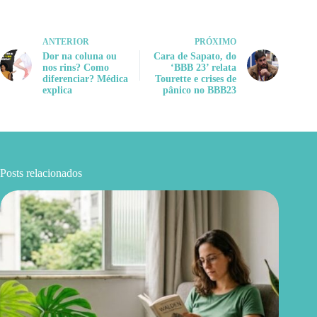
ANTERIOR
PRÓXIMO
Dor na coluna ou
Cara de Sapato, do
nos rins? Como
‘BBB 23’ relata
diferenciar? Médica
Tourette e crises de
explica
pânico no BBB23
Posts relacionados