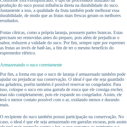
Conforme fora exemplificado, o tipo de processador utilizado na
produção do suco possui influência direta na durabilidade do suco.
Juntamente a isso, a qualidade da fruta também pode melhorar essa
durabilidade, de modo que as frutas mais frescas geram os melhores
resultados.
Frutas cítricas, como a própria laranja, possuem partes brancas. Estas
precisam ser removidas antes do preparo, pois além de prejudicar o
sabor, reduzem a validade do suco. Por fim, sempre opte por espremer
as frutas ao invés de batê-las, a fim de ter o mesmo benefício do
espremedor elétrico.
Armazenando o suco corretamente
Por fim, a forma em que o suco de laranja é armazenado também pode
ajudar ou prejudicar sua conservação. O ideal é que ele seja guardado
na geladeira, porém também é possível reservar no congelador. Para
isso, coloque o suco em uma garrafa de rosca que ele consiga encher,
mas não completamente, pois ele expande no congelador. Assim, ele
terá o menor contato possível com o ar, oxidando menos e durando
mais.
O recipiente do suco também possui participação na conservação. No
caso, o ideal é que ele seja armazenado em garrafas escuras, pois assim
ele terá mais proteção contra a luz, o que conserva os nutrientes e o