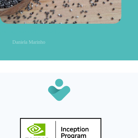
Como consumir chia do jeito certo? Conheças as formas
práticas, quantidade e cuidados
Daniela Marinho