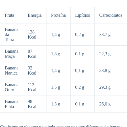
Fruta
Energia
Proteína
Lipídios
Carboidratos
Banana
128
da
1,4 g
0,2 g
33,7 g
Kcal
Terra
Banana
87
1,8 g
0,1 g
22,3 g
Maçã
Kcal
Banana
92
1,4 g
0,1 g
23,8 g
Nanica
Kcal
Banana
112
1,5 g
0,2 g
29,3 g
Ouro
Kcal
Banana
98
1,3 g
0,1 g
26,0 g
Prata
Kcal
Conforme se observa na tabela, mesmo os tipos diferentes de banana