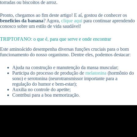
torradas ou biscoitos de arroz.
Pronto, chegamos ao fim deste artigo! E aí, gostou de conhecer os
benefícios da banana
? Agora,
clique aqui
para continuar aprendendo
conosco sobre um estilo de vida saudável!
TRIPTOFANO: o que é, para que serve e onde encontrar
Este aminoácido desempenha diversas funções cruciais para o bom
funcionamento do nosso organismo. Dentre eles, podemos destacar:
Ajuda na construção e manutenção da massa muscular;
Participa do processo de produção de
melatonina
(hormônio do
sono) e serotonina (neurotransmissor importante para a
regulação do humor e bem-estar);
Auxilia no controle do apetite;
Contribui para a boa memorização.