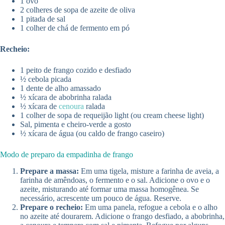
1 ovo
2 colheres de sopa de azeite de oliva
1 pitada de sal
1 colher de chá de fermento em pó
Recheio:
1 peito de frango cozido e desfiado
½ cebola picada
1 dente de alho amassado
½ xícara de abobrinha ralada
½ xícara de
cenoura
ralada
1 colher de sopa de requeijão light (ou cream cheese light)
Sal, pimenta e cheiro-verde a gosto
½ xícara de água (ou caldo de frango caseiro)
Modo de preparo da empadinha de frango
Prepare a massa:
Em uma tigela, misture a farinha de aveia, a
farinha de amêndoas, o fermento e o sal. Adicione o ovo e o
azeite, misturando até formar uma massa homogênea. Se
necessário, acrescente um pouco de água. Reserve.
Prepare o recheio:
Em uma panela, refogue a cebola e o alho
no azeite até dourarem. Adicione o frango desfiado, a abobrinha,