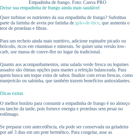
Empadinha de frango. Foto: Canva PRO
Deixe sua empadinha de frango ainda mais saudável
Quer turbinar os nutrientes da sua empadinha de frango? Substitua
parte da farinha de aveia por farinha de
grão-de-bico
, que aumenta o
teor de proteínas e fibras.
Para um recheio ainda mais nutritivo, adicione espinafre picado ou
brócolis, ricos em vitaminas e minerais. Se quiser uma versão low-
carb, use massa de couve-flor no lugar da tradicional.
Quanto aos acompanhamentos, uma salada verde fresca ou legumes
assados são ótimas opções para manter a refeição balanceada. Para
quem busca um toque extra de sabor, finalize com ervas frescas, como
manjericão ou salsinha, que também trazem benefícios antioxidantes.
Dicas extras
O melhor horário para consumir a empadinha de frango é no almoço
ou lanche da tarde, pois fornece energia e proteínas sem pesar no
estômago.
Se preparar com antecedência, ela pode ser conservada na geladeira
por até 3 dias em um pote hermético. Para congelar, asse as