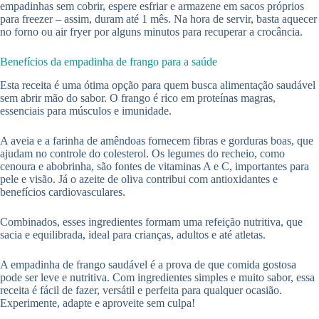
empadinhas sem cobrir, espere esfriar e armazene em sacos próprios
para freezer – assim, duram até 1 mês. Na hora de servir, basta aquecer
no forno ou air fryer por alguns minutos para recuperar a crocância.
Benefícios da empadinha de frango para a saúde
Esta receita é uma ótima opção para quem busca alimentação saudável
sem abrir mão do sabor. O frango é rico em proteínas magras,
essenciais para músculos e imunidade.
A aveia e a farinha de amêndoas fornecem fibras e gorduras boas, que
ajudam no controle do colesterol. Os legumes do recheio, como
cenoura e abobrinha, são fontes de vitaminas A e C, importantes para
pele e visão. Já o azeite de oliva contribui com antioxidantes e
benefícios cardiovasculares.
Combinados, esses ingredientes formam uma refeição nutritiva, que
sacia e equilibrada, ideal para crianças, adultos e até atletas.
A empadinha de frango saudável é a prova de que comida gostosa
pode ser leve e nutritiva. Com ingredientes simples e muito sabor, essa
receita é fácil de fazer, versátil e perfeita para qualquer ocasião.
Experimente, adapte e aproveite sem culpa!