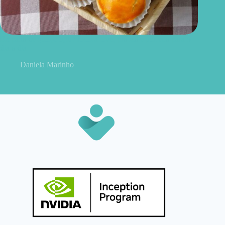
Empada de queijo light: receita leve, prática e perfeita para o
dia a dia
Daniela Marinho