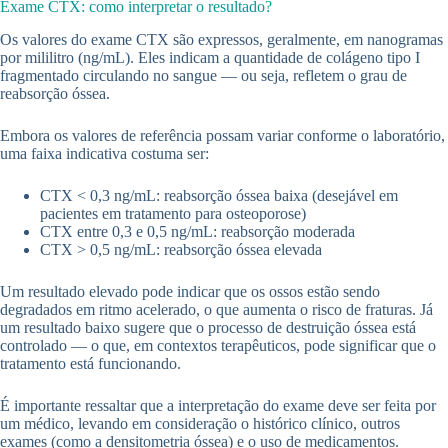
Exame CTX: como interpretar o resultado?
Os valores do exame CTX são expressos, geralmente, em nanogramas
por mililitro (ng/mL). Eles indicam a quantidade de colágeno tipo I
fragmentado circulando no sangue — ou seja, refletem o grau de
reabsorção óssea.
Embora os valores de referência possam variar conforme o laboratório,
uma faixa indicativa costuma ser:
CTX < 0,3 ng/mL: reabsorção óssea baixa (desejável em
pacientes em tratamento para osteoporose)
CTX entre 0,3 e 0,5 ng/mL: reabsorção moderada
CTX > 0,5 ng/mL: reabsorção óssea elevada
Um resultado elevado pode indicar que os ossos estão sendo
degradados em ritmo acelerado, o que aumenta o risco de fraturas. Já
um resultado baixo sugere que o processo de destruição óssea está
controlado — o que, em contextos terapêuticos, pode significar que o
tratamento está funcionando.
É importante ressaltar que a interpretação do exame deve ser feita por
um médico, levando em consideração o histórico clínico, outros
exames (como a densitometria óssea) e o uso de medicamentos.