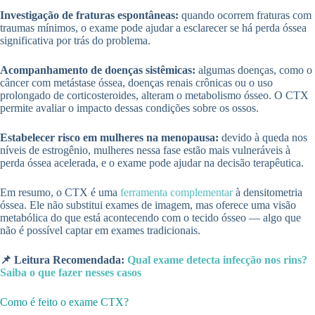
Investigação de fraturas espontâneas:
quando ocorrem fraturas com
traumas mínimos, o exame pode ajudar a esclarecer se há perda óssea
significativa por trás do problema.
Acompanhamento de doenças sistêmicas:
algumas doenças, como o
câncer com metástase óssea, doenças renais crônicas ou o uso
prolongado de corticosteroides, alteram o metabolismo ósseo. O CTX
permite avaliar o impacto dessas condições sobre os ossos.
Estabelecer risco em mulheres na menopausa:
devido à queda nos
níveis de estrogênio, mulheres nessa fase estão mais vulneráveis à
perda óssea acelerada, e o exame pode ajudar na decisão terapêutica.
Em resumo, o CTX é uma
ferramenta complementar
à densitometria
óssea. Ele não substitui exames de imagem, mas oferece uma visão
metabólica do que está acontecendo com o tecido ósseo — algo que
não é possível captar em exames tradicionais.
📌 Leitura Recomendada:
Qual exame detecta infecção nos rins?
Saiba o que fazer nesses casos
Como é feito o exame CTX?