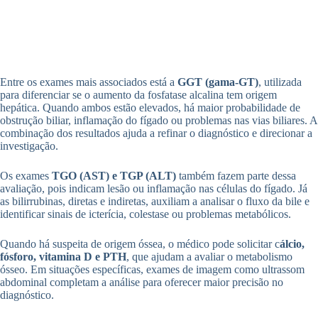
Entre os exames mais associados está a
GGT (gama-GT)
, utilizada
para diferenciar se o aumento da fosfatase alcalina tem origem
hepática. Quando ambos estão elevados, há maior probabilidade de
obstrução biliar, inflamação do fígado ou problemas nas vias biliares. A
combinação dos resultados ajuda a refinar o diagnóstico e direcionar a
investigação.
Os exames
TGO (AST) e TGP (ALT)
também fazem parte dessa
avaliação, pois indicam lesão ou inflamação nas células do fígado. Já
as bilirrubinas, diretas e indiretas, auxiliam a analisar o fluxo da bile e
identificar sinais de icterícia, colestase ou problemas metabólicos.
Quando há suspeita de origem óssea, o médico pode solicitar c
álcio,
fósforo, vitamina D e PTH
, que ajudam a avaliar o metabolismo
ósseo. Em situações específicas, exames de imagem como ultrassom
abdominal completam a análise para oferecer maior precisão no
diagnóstico.