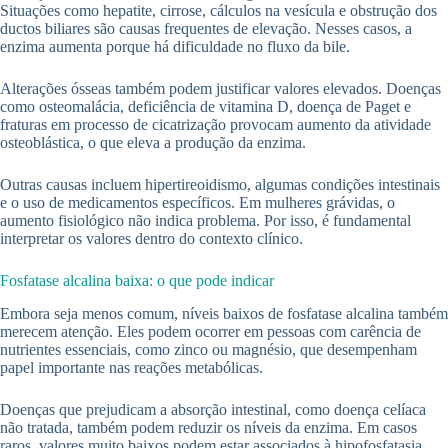
Situações como hepatite, cirrose, cálculos na vesícula e obstrução dos
ductos biliares são causas frequentes de elevação. Nesses casos, a
enzima aumenta porque há dificuldade no fluxo da bile.
Alterações ósseas também podem justificar valores elevados. Doenças
como osteomalácia, deficiência de vitamina D, doença de Paget e
fraturas em processo de cicatrização provocam aumento da atividade
osteoblástica, o que eleva a produção da enzima.
Outras causas incluem hipertireoidismo, algumas condições intestinais
e o uso de medicamentos específicos. Em mulheres grávidas, o
aumento fisiológico não indica problema. Por isso, é fundamental
interpretar os valores dentro do contexto clínico.
Fosfatase alcalina baixa: o que pode indicar
Embora seja menos comum, níveis baixos de fosfatase alcalina também
merecem atenção. Eles podem ocorrer em pessoas com carência de
nutrientes essenciais, como zinco ou magnésio, que desempenham
papel importante nas reações metabólicas.
Doenças que prejudicam a absorção intestinal, como doença celíaca
não tratada, também podem reduzir os níveis da enzima. Em casos
raros, valores muito baixos podem estar associados à hipofosfatasia,