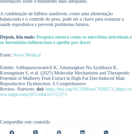
orientações sobre o tratamento mais adequado.
A combinação de hábitos saudáveis, como uma alimentação
balanceada e o controle do peso, pode ser a chave para restaurar a
saúde reprodutiva e prevenir problemas futuros.
Depois, leia mais:
Pesquisa mostra como os micróbios intestinais e
os hormônios influenciam o apetite por doces
Fonte:
News Medical
Estudo: Adthapanyawanich K, Aitsarangkun Na Ayutthaya K,
Kreungnium S, et al. (2025) Molecular Mechanisms and Therapeutic
Potential of Mulberry Fruit Extract in High-Fat Diet-Induced Male
Reproductive Dysfunction: A Comprehensive
Review.
Nutrients
.
doi:
https://doi.org/10.3390/nu17020273
.
https://w
ww.mdpi.com/2072-6643/17/2/273
Compartilhe este conteúdo