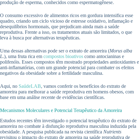
produção de esperma, conhecidos como espermatogênese.
O consumo excessivo de alimentos ricos em gordura intensifica esse
quadro, criando um ciclo vicioso de estresse oxidativo, inflamação e
desequilíbrios hormonais, que prejudicam ainda mais a saúde
reprodutiva. Frente a isso, os tratamentos atuais são limitados, o que
leva à busca por alternativas terapêuticas.
Uma dessas alternativas pode ser o extrato de amoreira (
Morus alba
L.
), uma fruta rica em
compostos bioativos
como antocianinas e
polifenóis. Esses compostos têm mostrado propriedades antioxidantes e
anti-inflamatórias, com um grande potencial para combater os efeitos
negativos da obesidade sobre a fertilidade masculina.
Aqui, no
SaúdeLAB
, vamos conferir os benefícios do extrato de
amoreira para melhorar a saúde reprodutiva em homens obesos, com
base em uma análise recente de evidências científicas.
Mecanismos Moleculares e Potencial Terapêutico da Amoreira
Estudos recentes têm investigado o potencial terapêutico do extrato de
amoreira no combate à disfunção reprodutiva masculina induzida pela
obesidade. A pesquisa publicada na revista científica
Nutrients
revisitou o impacto do extrato de amoreira na saúde reprodutiva de