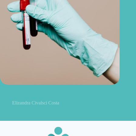
Seu exame trouxe ureia e creatinina? Veja o que esses
resultados podem revelar sobre seus rins
Elizandra Civalsci Costa