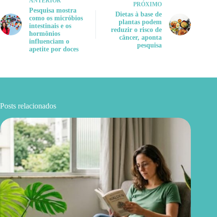
ANTERIOR
PRÓXIMO
Pesquisa mostra
Dietas à base de
como os micróbios
plantas podem
intestinais e os
reduzir o risco de
hormônios
câncer, aponta
influenciam o
pesquisa
apetite por doces
Posts relacionados