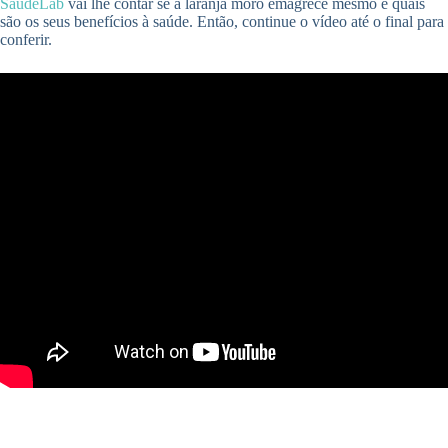
SaúdeLab
vai lhe contar se a laranja moro emagrece mesmo e quais
são os seus benefícios à saúde. Então, continue o vídeo até o final para
conferir.