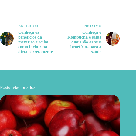
ANTERIOR
PRÓXIMO
Conheça os
Conheça o
benefícios da
Kombucha e saiba
mexerica e saiba
quais são os seus
como incluir na
benefícios para a
dieta corretamente
saúde
Posts relacionados