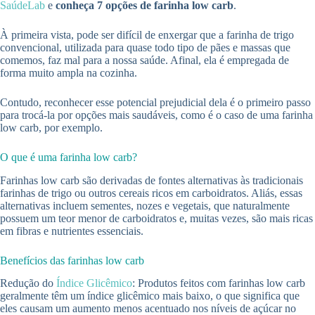
SaúdeLab
e
conheça 7 opções de farinha low carb
.
À primeira vista, pode ser difícil de enxergar que a farinha de trigo
convencional, utilizada para quase todo tipo de pães e massas que
comemos, faz mal para a nossa saúde. Afinal, ela é empregada de
forma muito ampla na cozinha.
Contudo, reconhecer esse potencial prejudicial dela é o primeiro passo
para trocá-la por opções mais saudáveis, como é o caso de uma farinha
low carb, por exemplo.
O que é uma farinha low carb?
Farinhas low carb são derivadas de fontes alternativas às tradicionais
farinhas de trigo ou outros cereais ricos em carboidratos. Aliás, essas
alternativas incluem sementes, nozes e vegetais, que naturalmente
possuem um teor menor de carboidratos e, muitas vezes, são mais ricas
em fibras e nutrientes essenciais.
Benefícios das farinhas low carb
Redução do
Índice Glicêmico
: Produtos feitos com farinhas low carb
geralmente têm um índice glicêmico mais baixo, o que significa que
eles causam um aumento menos acentuado nos níveis de açúcar no