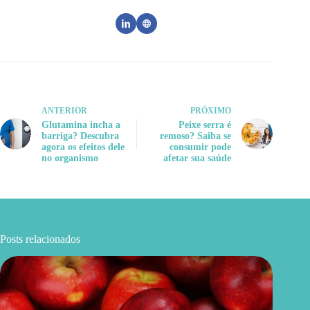
ANTERIOR
PRÓXIMO
Glutamina incha a
Peixe serra é
barriga? Descubra
remoso? Saiba se
agora os efeitos dele
consumir pode
no organismo
afetar sua saúde
Posts relacionados