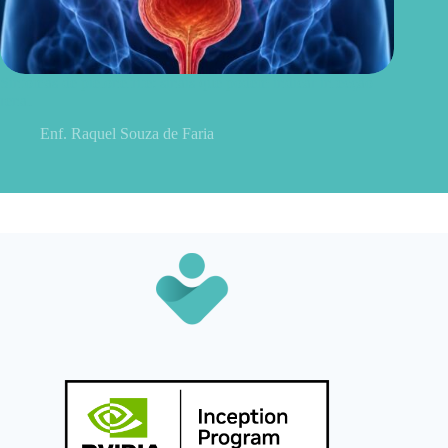
Sintomas de pielonefrite: sinais que podem indicar infecção
renal
Enf. Raquel Souza de Faria