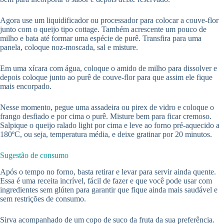
Agora use um liquidificador ou processador para colocar a couve-flor
junto com o queijo tipo cottage. Também acrescente um pouco de
milho e bata até formar uma espécie de purê. Transfira para uma
panela, coloque noz-moscada, sal e misture.
Em uma xícara com água, coloque o amido de milho para dissolver e
depois coloque junto ao purê de couve-flor para que assim ele fique
mais encorpado.
Nesse momento, pegue uma assadeira ou pirex de vidro e coloque o
frango desfiado e por cima o purê. Misture bem para ficar cremoso.
Salpique o queijo ralado light por cima e leve ao forno pré-aquecido a
180ºC, ou seja, temperatura média, e deixe gratinar por 20 minutos.
Sugestão de consumo
Após o tempo no forno, basta retirar e levar para servir ainda quente.
Essa é uma receita incrível, fácil de fazer e que você pode usar com
ingredientes sem glúten para garantir que fique ainda mais saudável e
sem restrições de consumo.
Sirva acompanhado de um copo de suco da fruta da sua preferência.