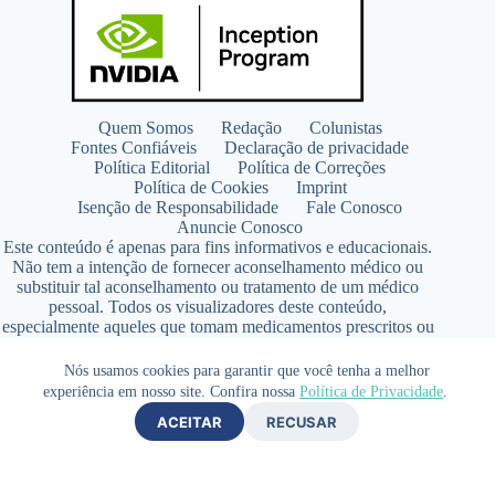
Quem Somos
Redação
Colunistas
Fontes Confiáveis
Declaração de privacidade
Política Editorial
Política de Correções
Política de Cookies
Imprint
Isenção de Responsabilidade
Fale Conosco
Anuncie Conosco
Este conteúdo é apenas para fins informativos e educacionais.
Não tem a intenção de fornecer aconselhamento médico ou
substituir tal aconselhamento ou tratamento de um médico
pessoal. Todos os visualizadores deste conteúdo,
especialmente aqueles que tomam medicamentos prescritos ou
de venda livre, devem consultar seus médicos antes de iniciar
qualquer programa de nutrição, suplementação ou estilo de
Nós usamos cookies para garantir que você tenha a melhor
vida.
experiência em nosso site. Confira nossa
Política de Privacidade
.
Copyright © 2026 - SaúdeLAB.com pertence ao grupo
ACEITAR
RECUSAR
VKCF Soluções Digitais Ltda - CNPJ n° 43.726.917/0001-80
- Contato +55 (65) 99813- 4203 - Responsável Técnica:
Farmacêutica Elizandra Civalsci Costa - CRF MT n° 3490