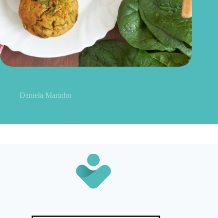
Bolinho de espinafre na airfryer: receita saudável, crocante e
fácil de fazer
Daniela Marinho