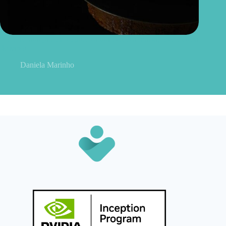
Bolo de laranja com iogurte natural: receita macia, leve e cheia
de sabor
Daniela Marinho