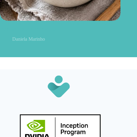
Sobremesa de ameixa com iogurte natural: receita saudável,
cremosa e pronta em minutos
Daniela Marinho