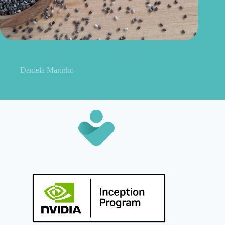
Como consumir chia do jeito certo? Conheças as formas
práticas, quantidade e cuidados
Daniela Marinho