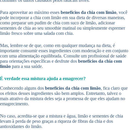
combater os danos causados pelos radicais livres.
Para aproveitar ao máximo esses
benefícios da chia com limão
, você
pode incorporar a chia com limão em sua dieta de diversas maneiras,
como preparar um pudim de chia com suco de limão, adicionar
sementes de chia ao seu smoothie matinal ou simplesmente espremer
limão fresco sobre uma salada com chia.
Mas, lembre-se de que, como em qualquer mudança na dieta, é
importante consumir esses ingredientes com moderação e em conjunto
com uma alimentação equilibrada. Consulte um profissional de saúde
para orientações específicas e desfrute dos
benefícios da chia com
limão
para a sua saúde.
É verdade essa mistura ajuda a emagrecer?
Conhecendo alguns dos
benefícios da chia com limão
, fica claro que
os efeitos desses ingredientes são bem amplos. Entretanto, talvez o
mais atrativo da mistura deles seja a promessa de que eles ajudam no
emagrecimento.
No caso, acredita-se que a mistura e água, limão e sementes de chia
levam à perda de peso graças a riqueza de fibras da chia e dos
antioxidantes do limão.