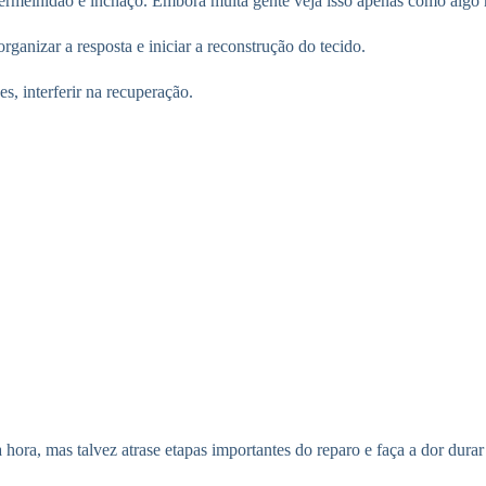
rmelhidão e inchaço. Embora muita gente veja isso apenas como algo ne
ganizar a resposta e iniciar a reconstrução do tecido.
s, interferir na recuperação.
 hora, mas talvez atrase etapas importantes do reparo e faça a dor dura