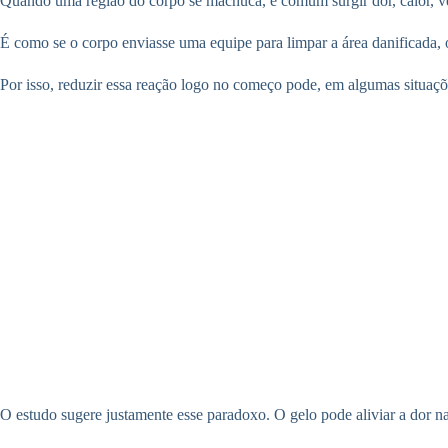
Quando uma região do corpo se machuca, é comum surgir dor, calor, ve
É como se o corpo enviasse uma equipe para limpar a área danificada, or
Por isso, reduzir essa reação logo no começo pode, em algumas situaçõe
O estudo sugere justamente esse paradoxo. O gelo pode aliviar a dor na