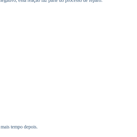
gativo, essa reação faz parte do processo de reparo.
r mais tempo depois.