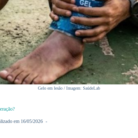
Gelo em lesão / Imagem: SaúdeLab
peração?
lizado em
16/05/2026