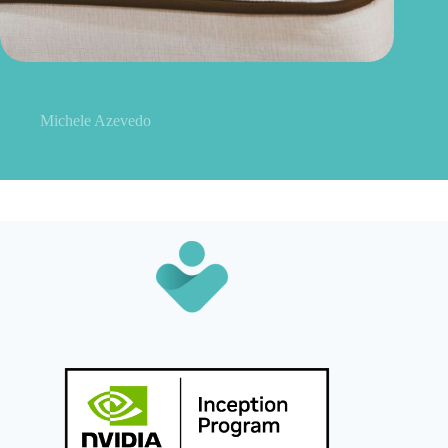
Quanto tempo dura um colchão? Saiba quando é hora de
trocar
Michele Azevedo