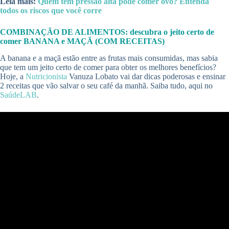
Leia mais:
Quem tem pressão alta pode comer ovo? Entenda
todos os riscos que você corre
COMBINAÇÃO DE ALIMENTOS: descubra o jeito certo de
comer BANANA e MAÇÃ (COM RECEITAS)
A banana e a maçã estão entre as frutas mais consumidas, mas sabia
que tem um jeito certo de comer para obter os melhores benefícios?
Hoje, a
Nutricionista
Vanuza Lobato vai dar dicas poderosas e ensinar
2 receitas que vão salvar o seu café da manhã. Saiba tudo, aqui no
SaúdeLAB
.