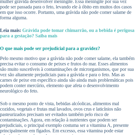
mulher grávida desenvolver meningite. Essa meningite por sua vez
pode ser passada para o feto, levando ele à óbito em muitos dos casos
em que isso ocorre. Portanto, uma grávida não pode comer salame de
forma alguma.
Leia mais:
Grávida pode tomar chimarrão, ou a bebida é perigosa
para a gestação? Saiba mais
O que mais pode ser prejudicial para a gravidez?
Pelo mesmo motivo que a grávida não pode comer salame, ela também
precisa evitar o consumo de peixes e frutos do mar. Esses alimentos
são muito suscetíveis à contaminações de microrganismos, que por sua
vez são altamente prejudiciais para a grávida e para o feto. Mas as
carnes de peixe em específico ainda são ainda mais problemáticas pois
podem conter mercúrio, elemento que afeta o desenvolvimento
neurológico do feto.
Sob o mesmo ponto de vista, bebidas alcóolicas, alimentos mal
cozidos, vegetais e frutas mal lavados, ovos crus e laticínios não
pasteurizados precisam ser evitados também pelo risco de
contaminações. Agora, em relação à nutrientes que podem ser
prejudiciais, o principal exemplo costuma ser a vitamina A, presente
principalmente em fígados. Em excesso, essa vitamina pode estar