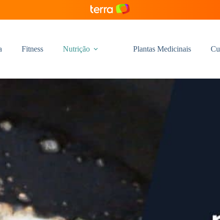
a
Fitness
Nutrição
Plantas Medicinais
Cu