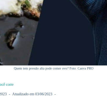
Quem tem pressão alta pode comer ovo? Foto: Canva PRO
ocê corre
2023
Atualizado em
03/06/2023