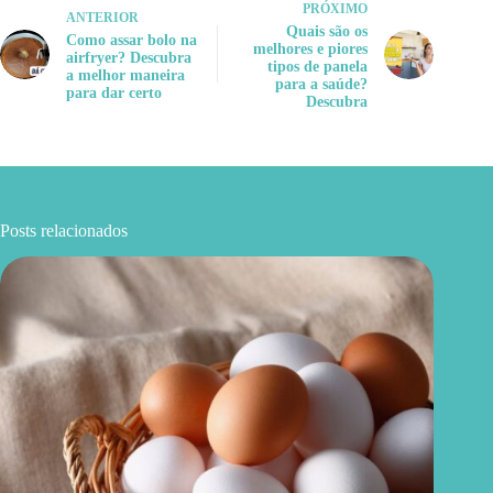
PRÓXIMO
ANTERIOR
Quais são os
Como assar bolo na
melhores e piores
airfryer? Descubra
tipos de panela
a melhor maneira
para a saúde?
para dar certo
Descubra
Posts relacionados