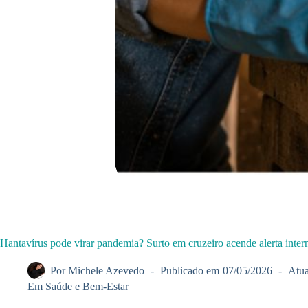
Hantavírus pode virar pandemia? Surto em cruzeiro acende alerta inter
Por
Michele Azevedo
Publicado em
07/05/2026
Atua
Em
Saúde e Bem-Estar