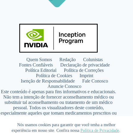
Quem Somos
Redação
Colunistas
Fontes Confiáveis
Declaração de privacidade
Política Editorial
Política de Correções
Política de Cookies
Imprint
Isenção de Responsabilidade
Fale Conosco
Anuncie Conosco
Este conteúdo é apenas para fins informativos e educacionais.
Não tem a intenção de fornecer aconselhamento médico ou
substituir tal aconselhamento ou tratamento de um médico
pessoal. Todos os visualizadores deste conteúdo,
especialmente aqueles que tomam medicamentos prescritos ou
de venda livre, devem consultar seus médicos antes de iniciar
qualquer programa de nutrição, suplementação ou estilo de
Nós usamos cookies para garantir que você tenha a melhor
vida.
experiência em nosso site. Confira nossa
Política de Privacidade
.