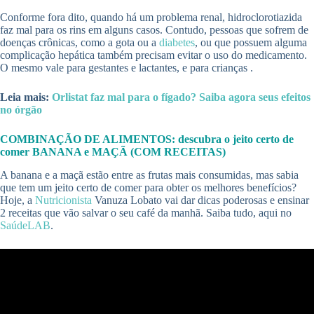
Conforme fora dito, quando há um problema renal, hidroclorotiazida
faz mal para os rins em alguns casos. Contudo, pessoas que sofrem de
doenças crônicas, como a gota ou a
diabetes
, ou que possuem alguma
complicação hepática também precisam evitar o uso do medicamento.
O mesmo vale para gestantes e lactantes, e para crianças .
Leia mais:
Orlistat faz mal para o fígado? Saiba agora seus efeitos
no órgão
COMBINAÇÃO DE ALIMENTOS: descubra o jeito certo de
comer BANANA e MAÇÃ (COM RECEITAS)
A banana e a maçã estão entre as frutas mais consumidas, mas sabia
que tem um jeito certo de comer para obter os melhores benefícios?
Hoje, a
Nutricionista
Vanuza Lobato vai dar dicas poderosas e ensinar
2 receitas que vão salvar o seu café da manhã. Saiba tudo, aqui no
SaúdeLAB
.