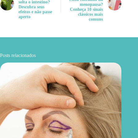
solta o intestino?
menopausa?
Descubra seus
Conheça 10 sinais
efeitos e não passe
clássicos mais
aperto
comuns
Posts relacionados