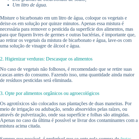
Um litro de água.
Misture o bicarbonato em um litro de água, coloque os vegetais e
deixe-os em solução por quinze minutos. Apenas essa mistura é
necessária para remover o pesticida da superfície dos alimentos, mas
para que fiquem livres de germes e outras bactérias, é importante que,
ao retirar os vegetais da mistura de bicarbonato e água, lave-os com
uma solução de vinagre de álcool e água.
2. Higienizar verduras: Descasque os alimentos
No caso de vegetais não folhosos, é recomendado que se retire suas
cascas antes do consumo. Fazendo isso, uma quantidade ainda maior
de resíduos pesticidas será eliminada.
3. Opte por alimentos orgânicos ou agroecológicos
Os agrotóxicos são colocados nas plantações de duas maneiras. Por
meio de irrigação ou adubação, sendo absorvidos pelas raízes, ou
através de pulverização, onde sua superfície e folhas são atingidas.
Apenas no caso da última é possível se livrar dos contaminantes com a
mistura acima citada.
Sempre que possível, é preferível que se opte pela compra de
frutas
,