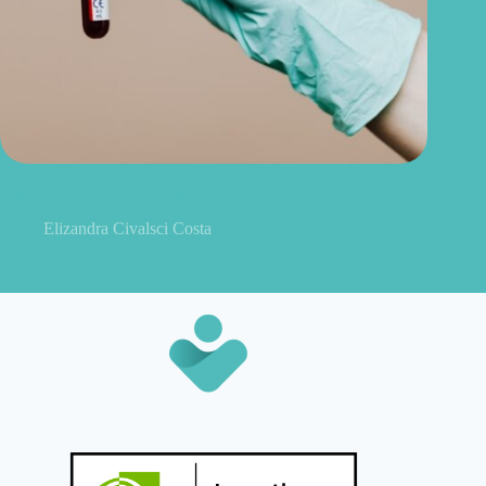
Seu exame trouxe ureia e creatinina? Veja o que esses
resultados podem revelar sobre seus rins
Elizandra Civalsci Costa