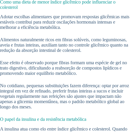
Como uma dieta de menor índice glicêmico pode influenciar o
colesterol
Adotar escolhas alimentares que promovam respostas glicêmicas mais
estáveis contribui para reduzir oscilações hormonais intensas e
melhorar a eficiência metabólica.
Alimentos naturalmente ricos em fibras solúveis, como leguminosas,
aveia e frutas inteiras, auxiliam tanto no controle glicêmico quanto na
redução da absorção intestinal de colesterol.
Esse efeito é observado porque fibras formam uma espécie de gel no
trato digestivo, dificultando a reabsorção de compostos lipídicos e
promovendo maior equilíbrio metabólico.
No cotidiano, pequenas substituições fazem diferença: optar por arroz
integral em vez de refinado, preferir frutas inteiras a sucos e incluir
vegetais regularmente nas refeições são ajustes que impactam não
apenas a glicemia momentânea, mas o padrão metabólico global ao
longo dos meses.
O papel da insulina e da resistência metabólica
A insulina atua como elo entre índice glicêmico e colesterol. Quando