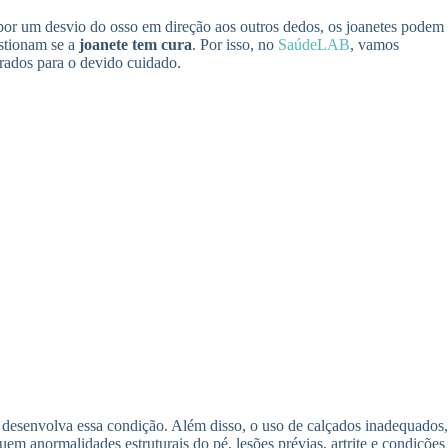
 por um desvio do osso em direção aos outros dedos, os joanetes podem
estionam se a
joanete tem cura
. Por isso, no
SaúdeLAB
, vamos
urados para o devido cuidado.
ém desenvolva essa condição. Além disso, o uso de calçados inadequados,
em anormalidades estruturais do pé, lesões prévias, artrite e condições