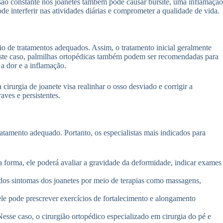
essão constante nos joanetes também pode causar bursite, uma inflamação
e interferir nas atividades diárias e comprometer a qualidade de vida.
eio de tratamentos adequados. Assim, o tratamento inicial geralmente
este caso, palmilhas ortopédicas também podem ser recomendadas para
 a dor e a inflamação.
irurgia de joanete visa realinhar o osso desviado e corrigir a
ves e persistentes.
atamento adequado. Portanto, os especialistas mais indicados para
 forma, ele poderá avaliar a gravidade da deformidade, indicar exames
o dos sintomas dos joanetes por meio de terapias como massagens,
ele pode prescrever exercícios de fortalecimento e alongamento
Nesse caso, o cirurgião ortopédico especializado em cirurgia do pé e