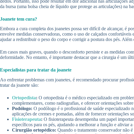
dedos. Portanto, isso pode resultar em dor adicional nas articulações 
da bursa (uma bolsa cheia de líquido que protege as articulações) na ba
Joanete tem cura?
Embora a cura completa dos joanetes possa ser difícil de alcançar, é po
envolve medidas conservadoras, como o uso de calçados confortáveis 
ajudar a redistribuir o peso do corpo e corrigir a postura dos pés. Além
Em casos mais graves, quando o desconforto persiste e as medidas conser
deformidade. No entanto, é importante destacar que a cirurgia é um últ
Especialistas para tratar da joanete
Ao enfrentar problemas com joanetes, é recomendado procurar profissio
tratar da joanete são:
Ortopedista
:
O ortopedista é o médico especializado em problem
complementares, como radiografias, e oferecer orientações sobre
Podólogo:
O podólogo é o profissional de saúde especializado no
aplicações de cremes e pomadas, além de fornecer orientações s
Fisioterapeuta
:
O fisioterapeuta desempenha um papel importante
específicos para os pés, ajudando a melhorar a função e aliviar a 
Cirurgião ortopédico:
Quando o tratamento conservador não é efi