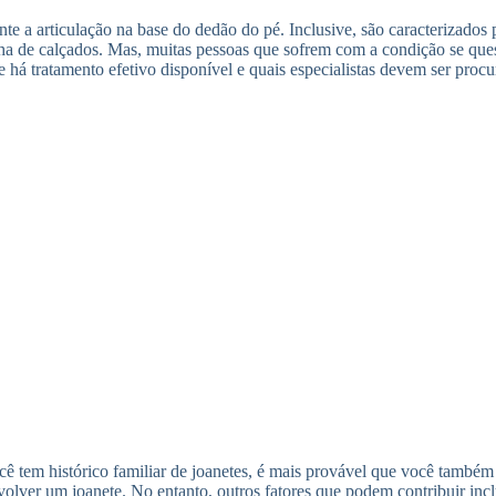
te a articulação na base do dedão do pé. Inclusive, são caracterizados
olha de calçados. Mas, muitas pessoas que sofrem com a condição se qu
se há tratamento efetivo disponível e quais especialistas devem ser proc
você tem histórico familiar de joanetes, é mais provável que você tamb
olver um joanete. No entanto, outros fatores que podem contribuir inclu