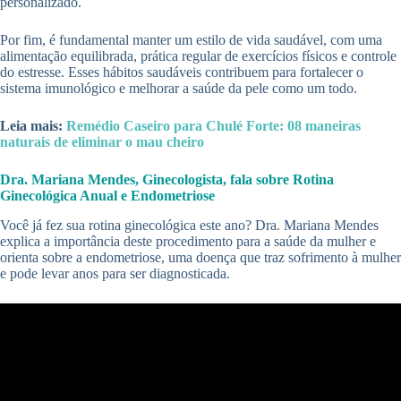
personalizado.
Por fim, é fundamental manter um estilo de vida saudável, com uma
alimentação equilibrada, prática regular de exercícios físicos e controle
do estresse. Esses hábitos saudáveis contribuem para fortalecer o
sistema imunológico e melhorar a saúde da pele como um todo.
Leia mais:
Remédio Caseiro para Chulé Forte: 08 maneiras
naturais de eliminar o mau cheiro
Dra. Mariana Mendes, Ginecologista, fala sobre Rotina
Ginecológica Anual e Endometriose
Você já fez sua rotina ginecológica este ano? Dra. Mariana Mendes
explica a importância deste procedimento para a saúde da mulher e
orienta sobre a endometriose, uma doença que traz sofrimento à mulher
e pode levar anos para ser diagnosticada.