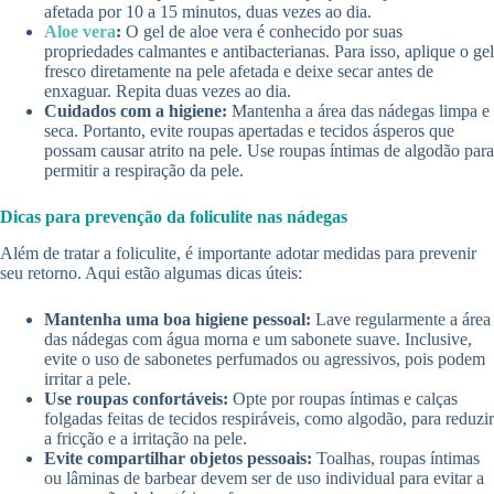
afetada por 10 a 15 minutos, duas vezes ao dia.
Aloe vera
:
O gel de aloe vera é conhecido por suas
propriedades calmantes e antibacterianas. Para isso, aplique o gel
fresco diretamente na pele afetada e deixe secar antes de
enxaguar. Repita duas vezes ao dia.
Cuidados com a higiene:
Mantenha a área das nádegas limpa e
seca. Portanto, evite roupas apertadas e tecidos ásperos que
possam causar atrito na pele. Use roupas íntimas de algodão para
permitir a respiração da pele.
Dicas para prevenção da foliculite nas nádegas
Além de tratar a foliculite, é importante adotar medidas para prevenir
seu retorno. Aqui estão algumas dicas úteis:
Mantenha uma boa higiene pessoal:
Lave regularmente a área
das nádegas com água morna e um sabonete suave. Inclusive,
evite o uso de sabonetes perfumados ou agressivos, pois podem
irritar a pele.
Use roupas confortáveis:
Opte por roupas íntimas e calças
folgadas feitas de tecidos respiráveis, como algodão, para reduzir
a fricção e a irritação na pele.
Evite compartilhar objetos pessoais:
Toalhas, roupas íntimas
ou lâminas de barbear devem ser de uso individual para evitar a