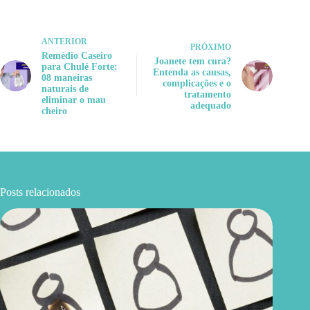
ANTERIOR
PRÓXIMO
Remédio Caseiro
Joanete tem cura?
para Chulé Forte:
Entenda as causas,
08 maneiras
complicações e o
naturais de
tratamento
eliminar o mau
adequado
cheiro
Posts relacionados