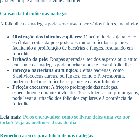
para evitar que a condição volte a ocorrer.
Causas da foliculite nas nádegas
A foliculite nas nádegas pode ser causada por vários fatores, incluindo:
Obstrução dos folículos capilares:
O acúmulo de sujeira, óleo
e células mortas da pele pode obstruir os folículos capilares,
facilitando a proliferação de bactérias e fungos, resultando em
foliculite.
Irritação da pele:
Roupas apertadas, tecidos ásperos ou o atrito
constante das nádegas podem irritar a pele e levar à foliculite.
Infecção bacteriana ou fúngica:
Certas bactérias, como
Staphylococcus aureus, ou fungos, como o Pityrosporum,
podem infectar os folículos capilares e causar foliculite.
Fricção excessiva:
A fricção prolongada das nádegas,
especialmente durante atividades físicas intensas ou prolongadas,
pode levar à irritação dos folículos capilares e à ocorrência de
foliculite.
Leia mais:
Pelos encravados: como se livrar deles uma vez por
todas? Veja as melhores dicas do dia
Remédio caseiros para foliculite nas nádegas