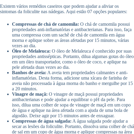
Existem vários remédios caseiros que podem ajudar a aliviar os
sintomas da foliculite nas nádegas. Aqui estão 07 opções populares:
Compressas de chá de camomila:
O chá de camomila possui
propriedades anti-inflamatórias e antibacterianas. Para isso, faça
uma compressa com um sachê de chá de camomila em água
morna e aplique sobre as áreas afetadas por 15 minutos, várias
vezes ao dia.
Óleo de Melaleuca:
O óleo de Melaleuca é conhecido por suas
propriedades antissépticas. Portanto, dilua algumas gotas do óleo
em um óleo transportador, como o óleo de coco, e aplique na
pele afetada duas vezes ao dia.
Banhos de aveia:
A aveia tem propriedades calmantes e anti-
inflamatórias. Desta forma, adicione uma xícara de farinha de
aveia não processada à água morna do banho e mergulhe por 15
a 20 minutos.
Vinagre de maçã:
O vinagre de maçã possui propriedades
antibacterianas e pode ajudar a equilibrar o pH da pele. Para
isso, dilua uma colher de sopa de vinagre de maçã em um copo
de água e aplique na área afetada com a ajuda de uma bola de
algodão. Deixe agir por 15 minutos antes de enxaguar.
Compressas de água salgada:
A água salgada pode ajudar a
secar as lesões da foliculite. Portanto, dissolva uma colher de chá
de sal em um copo de água morna e aplique compressas na área