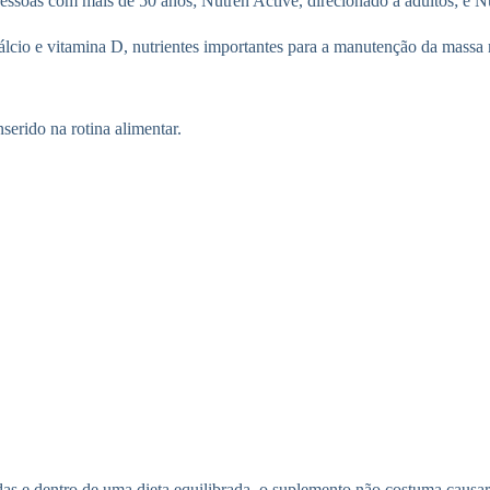
pessoas com mais de 50 anos; Nutren Active, direcionado a adultos; e Nu
 cálcio e vitamina D, nutrientes importantes para a manutenção da mass
erido na rotina alimentar.
 e dentro de uma dieta equilibrada, o suplemento não costuma causar