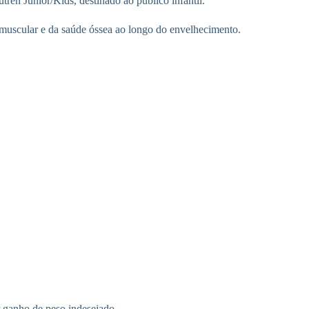
tren Junior/Kids, destinado ao público infantil.
a muscular e da saúde óssea ao longo do envelhecimento.
 ganho de peso indesejado.