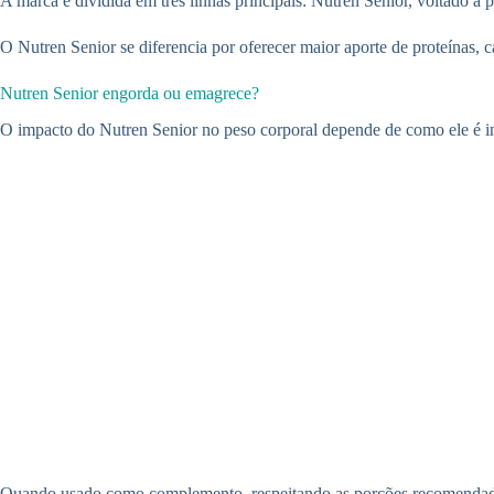
A marca é dividida em três linhas principais: Nutren Senior, voltado a 
O Nutren Senior se diferencia por oferecer maior aporte de proteínas,
Nutren Senior engorda ou emagrece?
O impacto do Nutren Senior no peso corporal depende de como ele é ins
Quando usado como complemento, respeitando as porções recomendadas