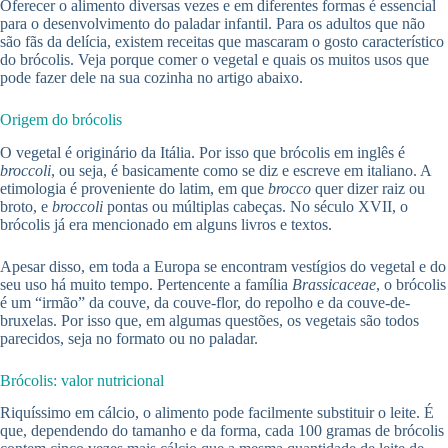
Oferecer o alimento diversas vezes e em diferentes formas é essencial
para o desenvolvimento do paladar infantil. Para os adultos que não
são fãs da delícia, existem receitas que mascaram o gosto característico
do brócolis. Veja porque comer o vegetal e quais os muitos usos que
pode fazer dele na sua cozinha no artigo abaixo.
Origem do brócolis
O vegetal é originário da Itália. Por isso que brócolis em inglês é
broccoli
, ou seja, é basicamente como se diz e escreve em italiano. A
etimologia é proveniente do latim, em que
brocco
quer dizer raiz ou
broto, e
broccoli
pontas ou múltiplas cabeças. No século XVII, o
brócolis já era mencionado em alguns livros e textos.
Apesar disso, em toda a Europa se encontram vestígios do vegetal e do
seu uso há muito tempo. Pertencente a família
Brassicaceae
, o brócolis
é um “irmão” da couve, da couve-flor, do repolho e da couve-de-
bruxelas. Por isso que, em algumas questões, os vegetais são todos
parecidos, seja no formato ou no paladar.
Brócolis: valor nutricional
Riquíssimo em cálcio, o alimento pode facilmente substituir o leite. É
que, dependendo do tamanho e da forma, cada 100 gramas de brócolis