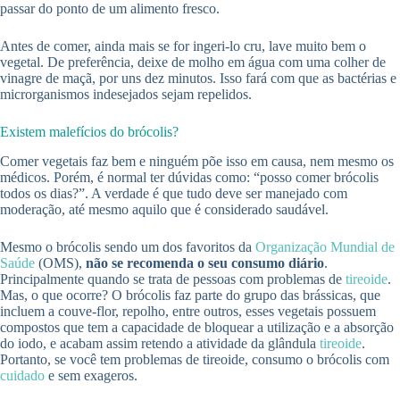
passar do ponto de um alimento fresco.
Antes de comer, ainda mais se for ingeri-lo cru, lave muito bem o
vegetal. De preferência, deixe de molho em água com uma colher de
vinagre de maçã, por uns dez minutos. Isso fará com que as bactérias e
microrganismos indesejados sejam repelidos.
Existem malefícios do brócolis?
Comer vegetais faz bem e ninguém põe isso em causa, nem mesmo os
médicos. Porém, é normal ter dúvidas como: “posso comer brócolis
todos os dias?”. A verdade é que tudo deve ser manejado com
moderação, até mesmo aquilo que é considerado saudável.
Mesmo o brócolis sendo um dos favoritos da
Organização Mundial de
Saúde
(OMS),
não se recomenda o seu consumo diário
.
Principalmente quando se trata de pessoas com problemas de
tireoide
.
Mas, o que ocorre? O brócolis faz parte do grupo das brássicas, que
incluem a couve-flor, repolho, entre outros, esses vegetais possuem
compostos que tem a capacidade de bloquear a utilização e a absorção
do iodo, e acabam assim retendo a atividade da glândula
tireoide
.
Portanto, se você tem problemas de tireoide, consumo o brócolis com
cuidado
e sem exageros.