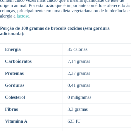
contem cinco vezes mais cálcio que a mesma quantidade de leite de
origem animal. Por esta razão que é importante comê-lo e oferece-lo às
crianças, principalmente em uma dieta vegetariana ou de intolerância e
alergia a
lactose
.
Porção de 100 gramas de brócolis cozidos (sem gordura
adicionada):
Energia
35 calorias
Carboidratos
7,14 gramas
Proteínas
2,37 gramas
Gorduras
0,41 gramas
Colesterol
0 miligramas
Fibras
3,3 gramas
Vitamina A
623 IU