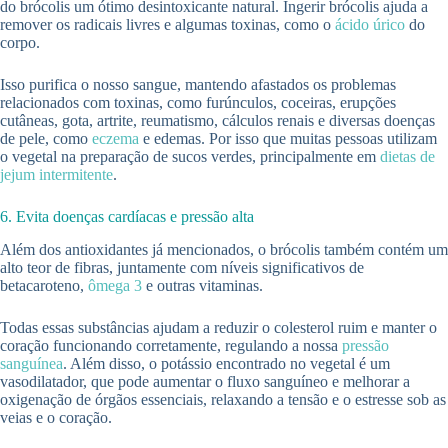
do brócolis um ótimo desintoxicante natural. Ingerir brócolis ajuda a
remover os radicais livres e algumas toxinas, como o
ácido úrico
do
corpo.
Isso purifica o nosso sangue, mantendo afastados os problemas
relacionados com toxinas, como furúnculos, coceiras, erupções
cutâneas, gota, artrite, reumatismo, cálculos renais e diversas doenças
de pele, como
eczema
e edemas. Por isso que muitas pessoas utilizam
o vegetal na preparação de sucos verdes, principalmente em
dietas de
jejum intermitente
.
6. Evita doenças cardíacas e pressão alta
Além dos antioxidantes já mencionados, o brócolis também contém um
alto teor de fibras, juntamente com níveis significativos de
betacaroteno,
ômega 3
e outras vitaminas.
Todas essas substâncias ajudam a reduzir o colesterol ruim e manter o
coração funcionando corretamente, regulando a nossa
pressão
sanguínea
. Além disso, o potássio encontrado no vegetal é um
vasodilatador, que pode aumentar o fluxo sanguíneo e melhorar a
oxigenação de órgãos essenciais, relaxando a tensão e o estresse sob as
veias e o coração.