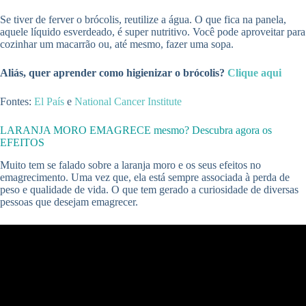
Se tiver de ferver o brócolis, reutilize a água. O que fica na panela,
aquele líquido esverdeado, é super nutritivo. Você pode aproveitar para
cozinhar um macarrão ou, até mesmo, fazer uma sopa.
Aliás, quer aprender como higienizar o brócolis?
Clique aqui
Fontes:
El País
e
National Cancer Institute
LARANJA MORO EMAGRECE mesmo? Descubra agora os
EFEITOS
Muito tem se falado sobre a laranja moro e os seus efeitos no
emagrecimento. Uma vez que, ela está sempre associada à perda de
peso e qualidade de vida. O que tem gerado a curiosidade de diversas
pessoas que desejam emagrecer.