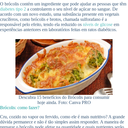
O brócolis contém um ingrediente que pode ajudar as pessoas que têm
diabetes tipo 2
a controlarem o seu nível de açúcar no sangue. De
acordo com um novo estudo, uma substância presente em vegetais
crucíferos, como brócolis e brotos, chamada sulforafano é a
responsável pelo efeito, tendo ela reduzido os
níveis de glicose
em
experiências anteriores em laboratórios feitas em ratos diabéticos.
Descubra 15 benefícios do Brócolis para consumir
hoje ainda. Foto: Canva PRO
Brócolis: como fazer?
Cru, cozido no vapor ou fervido, como ele é mais nutritivo? A grande
dúvida permanece e não é tão simples assim responder. A maneira de
preparar o brócolis pode afetar na quantidade e quais nutrientes serão