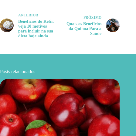
ANTERIOR
PRÓXIMO
Benefícios do Kefir:
Quais os Benefícios
veja 10 motivos
da Quinoa Para a
para incluir na sua
Saúde
dieta hoje ainda
Posts relacionados