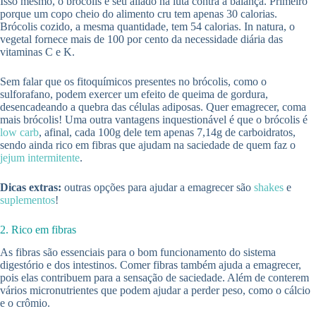
Isso mesmo, o brócolis é seu aliado na luta contra a balança. Primeiro
porque um copo cheio do alimento cru tem apenas 30 calorias.
Brócolis cozido, a mesma quantidade, tem 54 calorias. In natura, o
vegetal fornece mais de 100 por cento da necessidade diária das
vitaminas C e K.
Sem falar que os fitoquímicos presentes no brócolis, como o
sulforafano, podem exercer um efeito de queima de gordura,
desencadeando a quebra das células adiposas. Quer emagrecer, coma
mais brócolis! Uma outra vantagens inquestionável é que o brócolis é
low carb
, afinal, cada 100g dele tem apenas 7,14g de carboidratos,
sendo ainda rico em fibras que ajudam na saciedade de quem faz o
jejum intermitente
.
Dicas extras:
outras opções para ajudar a emagrecer são
shakes
e
suplementos
!
2. Rico em fibras
As fibras são essenciais para o bom funcionamento do sistema
digestório e dos intestinos. Comer fibras também ajuda a emagrecer,
pois elas contribuem para a sensação de saciedade. Além de conterem
vários micronutrientes que podem ajudar a perder peso, como o cálcio
e o crômio.