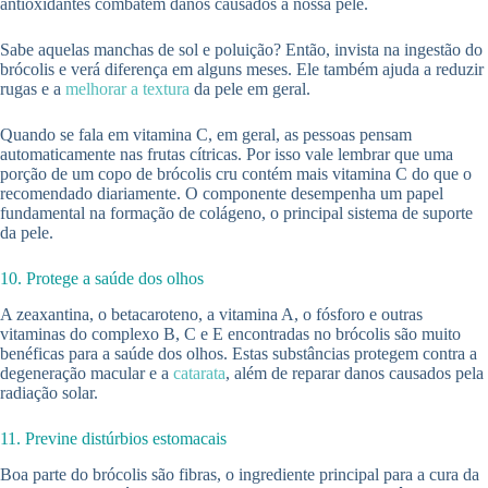
antioxidantes combatem danos causados a nossa pele.
Sabe aquelas manchas de sol e poluição? Então, invista na ingestão do
brócolis e verá diferença em alguns meses. Ele também ajuda a reduzir
rugas e a
melhorar a textura
da pele em geral.
Quando se fala em vitamina C, em geral, as pessoas pensam
automaticamente nas frutas cítricas. Por isso vale lembrar que uma
porção de um copo de brócolis cru contém mais vitamina C do que o
recomendado diariamente. O componente desempenha um papel
fundamental na formação de colágeno, o principal sistema de suporte
da pele.
10. Protege a saúde dos olhos
A zeaxantina, o betacaroteno, a vitamina A, o fósforo e outras
vitaminas do complexo B, C e E encontradas no brócolis são muito
benéficas para a saúde dos olhos. Estas substâncias protegem contra a
degeneração macular e a
catarata
, além de reparar danos causados pela
radiação solar.
11. Previne distúrbios estomacais
Boa parte do brócolis são fibras, o ingrediente principal para a cura da