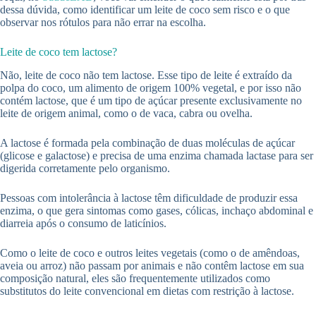
dessa dúvida, como identificar um leite de coco sem risco e o que
observar nos rótulos para não errar na escolha.
Leite de coco tem lactose?
Não, leite de coco não tem lactose. Esse tipo de leite é extraído da
polpa do coco, um alimento de origem 100% vegetal, e por isso não
contém lactose, que é um tipo de açúcar presente exclusivamente no
leite de origem animal, como o de vaca, cabra ou ovelha.
A lactose é formada pela combinação de duas moléculas de açúcar
(glicose e galactose) e precisa de uma enzima chamada lactase para ser
digerida corretamente pelo organismo.
Pessoas com intolerância à lactose têm dificuldade de produzir essa
enzima, o que gera sintomas como gases, cólicas, inchaço abdominal e
diarreia após o consumo de laticínios.
Como o leite de coco e outros leites vegetais (como o de amêndoas,
aveia ou arroz) não passam por animais e não contêm lactose em sua
composição natural, eles são frequentemente utilizados como
substitutos do leite convencional em dietas com restrição à lactose.