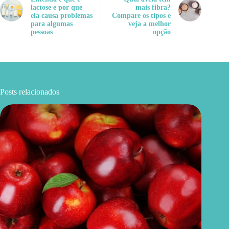
lactose e por que
mais fibra?
ela causa problemas
Compare os tipos e
para algumas
veja a melhor
pessoas
opção
Posts relacionados