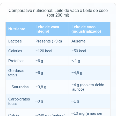
Comparativo nutricional: Leite de vaca x Leite de coco
(por 200 ml)
Leite de vaca
Leite de coco
Nutriente
integral
(industrializado)
Lactose
Presente (~9 g)
Ausente
Calorias
~120 kcal
~50 kcal
Proteínas
~6 g
< 1 g
Gorduras
~6 g
~4,5 g
totais
~4 g (rico em ácido
– Saturadas
~3,8 g
láurico)
Carboidratos
~9 g
~1 g
totais
~10 mg (a não ser
Cálcio
~240 mg (natural)