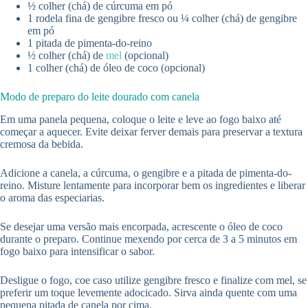
½ colher (chá) de cúrcuma em pó
1 rodela fina de gengibre fresco ou ¼ colher (chá) de gengibre
em pó
1 pitada de pimenta-do-reino
½ colher (chá) de
mel
(opcional)
1 colher (chá) de óleo de coco (opcional)
Modo de preparo do leite dourado com canela
Em uma panela pequena, coloque o leite e leve ao fogo baixo até
começar a aquecer. Evite deixar ferver demais para preservar a textura
cremosa da bebida.
Adicione a canela, a cúrcuma, o gengibre e a pitada de pimenta-do-
reino. Misture lentamente para incorporar bem os ingredientes e liberar
o aroma das especiarias.
Se desejar uma versão mais encorpada, acrescente o óleo de coco
durante o preparo. Continue mexendo por cerca de 3 a 5 minutos em
fogo baixo para intensificar o sabor.
Desligue o fogo, coe caso utilize gengibre fresco e finalize com mel, se
preferir um toque levemente adocicado. Sirva ainda quente com uma
pequena pitada de canela por cima.