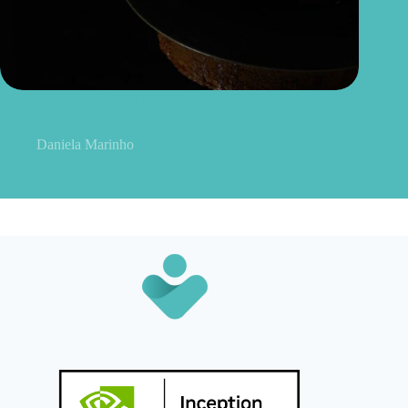
Bolo de laranja com iogurte natural: receita macia, leve e cheia
de sabor
Daniela Marinho