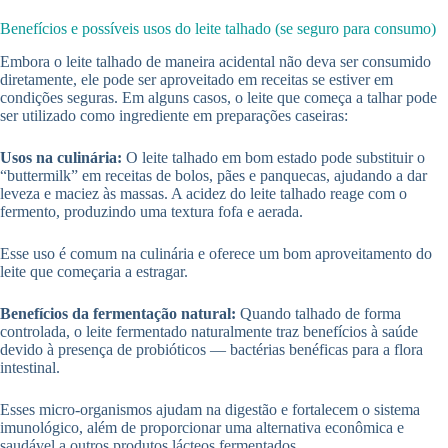
Benefícios e possíveis usos do leite talhado (se seguro para consumo)
Embora o leite talhado de maneira acidental não deva ser consumido
diretamente, ele pode ser aproveitado em receitas se estiver em
condições seguras. Em alguns casos, o leite que começa a talhar pode
ser utilizado como ingrediente em preparações caseiras:
Usos na culinária:
O leite talhado em bom estado pode substituir o
“buttermilk” em receitas de bolos, pães e panquecas, ajudando a dar
leveza e maciez às massas. A acidez do leite talhado reage com o
fermento, produzindo uma textura fofa e aerada.
Esse uso é comum na culinária e oferece um bom aproveitamento do
leite que começaria a estragar.
Benefícios da fermentação natural:
Quando talhado de forma
controlada, o leite fermentado naturalmente traz benefícios à saúde
devido à presença de probióticos — bactérias benéficas para a flora
intestinal.
Esses micro-organismos ajudam na digestão e fortalecem o sistema
imunológico, além de proporcionar uma alternativa econômica e
saudável a outros produtos lácteos fermentados.