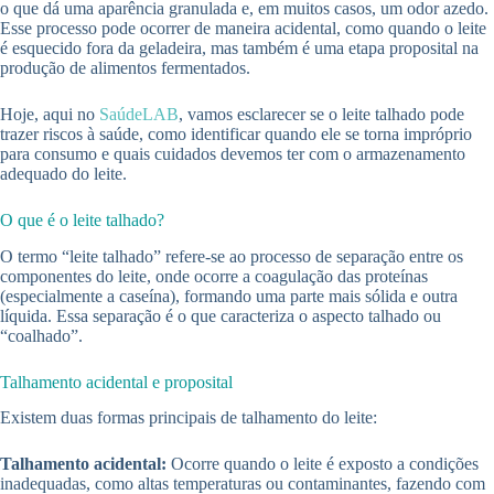
o que dá uma aparência granulada e, em muitos casos, um odor azedo.
Esse processo pode ocorrer de maneira acidental, como quando o leite
é esquecido fora da geladeira, mas também é uma etapa proposital na
produção de alimentos fermentados.
Hoje, aqui no
SaúdeLAB
, vamos esclarecer se o leite talhado pode
trazer riscos à saúde, como identificar quando ele se torna impróprio
para consumo e quais cuidados devemos ter com o armazenamento
adequado do leite.
O que é o leite talhado?
O termo “leite talhado” refere-se ao processo de separação entre os
componentes do leite, onde ocorre a coagulação das proteínas
(especialmente a caseína), formando uma parte mais sólida e outra
líquida. Essa separação é o que caracteriza o aspecto talhado ou
“coalhado”.
Talhamento acidental e proposital
Existem duas formas principais de talhamento do leite:
Talhamento acidental:
Ocorre quando o leite é exposto a condições
inadequadas, como altas temperaturas ou contaminantes, fazendo com