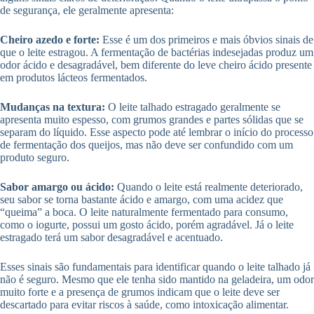
de segurança, ele geralmente apresenta:
Cheiro azedo e forte:
Esse é um dos primeiros e mais óbvios sinais de
que o leite estragou. A fermentação de bactérias indesejadas produz um
odor ácido e desagradável, bem diferente do leve cheiro ácido presente
em produtos lácteos fermentados.
Mudanças na textura:
O leite talhado estragado geralmente se
apresenta muito espesso, com grumos grandes e partes sólidas que se
separam do líquido. Esse aspecto pode até lembrar o início do processo
de fermentação dos queijos, mas não deve ser confundido com um
produto seguro.
Sabor amargo ou ácido:
Quando o leite está realmente deteriorado,
seu sabor se torna bastante ácido e amargo, com uma acidez que
“queima” a boca. O leite naturalmente fermentado para consumo,
como o iogurte, possui um gosto ácido, porém agradável. Já o leite
estragado terá um sabor desagradável e acentuado.
Esses sinais são fundamentais para identificar quando o leite talhado já
não é seguro. Mesmo que ele tenha sido mantido na geladeira, um odor
muito forte e a presença de grumos indicam que o leite deve ser
descartado para evitar riscos à saúde, como intoxicação alimentar.