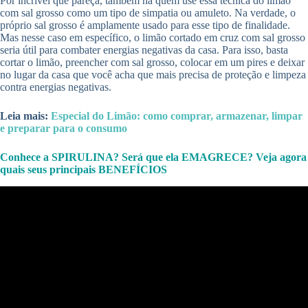
Por incrível que pareça, também há quem use essa técnica do limão
com sal grosso como um tipo de simpatia ou amuleto. Na verdade, o
próprio sal grosso é amplamente usado para esse tipo de finalidade.
Mas nesse caso em específico, o limão cortado em cruz com sal grosso
seria útil para combater energias negativas da casa. Para isso, basta
cortar o limão, preencher com sal grosso, colocar em um pires e deixar
no lugar da casa que você acha que mais precisa de proteção e limpeza
contra energias negativas.
Leia mais:
Especial do Limão: como comprar, armazenar, limpar
e preparar para o consumo
Conhece a SPIRULINA? Será que ela EMAGRECE? Veja agora
quais seus principais BENEFÍCIOS