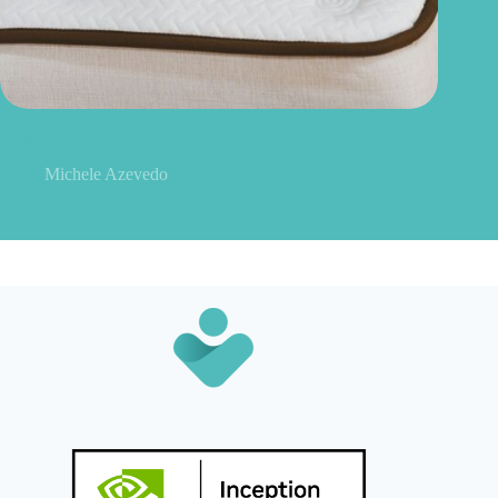
Quanto tempo dura um colchão? Saiba quando é hora de
trocar
Michele Azevedo