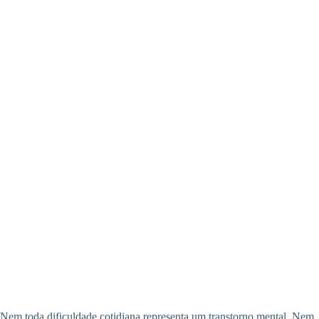
Nem toda dificuldade cotidiana representa um transtorno mental. Nem