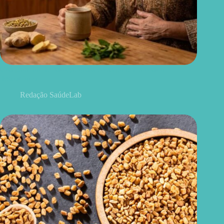
Chá para dor de barriga: quais ervas podem aliviar o
desconforto
Redação SaúdeLab