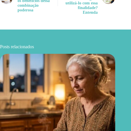
os benefícios dessa
utilizá-lo com essa
combinação
finalidade?
poderosa
Entenda
Posts relacionados