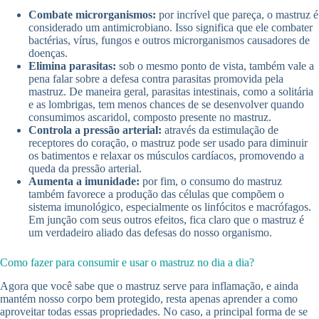
Combate microrganismos:
por incrível que pareça, o mastruz é
considerado um antimicrobiano. Isso significa que ele combater
bactérias, vírus, fungos e outros microrganismos causadores de
doenças.
Elimina parasitas:
sob o mesmo ponto de vista, também vale a
pena falar sobre a defesa contra parasitas promovida pela
mastruz. De maneira geral, parasitas intestinais, como a solitária
e as lombrigas, tem menos chances de se desenvolver quando
consumimos ascaridol, composto presente no mastruz.
Controla a pressão arterial:
através da estimulação de
receptores do coração, o mastruz pode ser usado para diminuir
os batimentos e relaxar os músculos cardíacos, promovendo a
queda da pressão arterial.
Aumenta a imunidade:
por fim, o consumo do mastruz
também favorece a produção das células que compõem o
sistema imunológico, especialmente os linfócitos e macrófagos.
Em junção com seus outros efeitos, fica claro que o mastruz é
um verdadeiro aliado das defesas do nosso organismo.
Como fazer para consumir e usar o mastruz no dia a dia?
Agora que você sabe que o mastruz serve para inflamação, e ainda
mantém nosso corpo bem protegido, resta apenas aprender a como
aproveitar todas essas propriedades. No caso, a principal forma de se