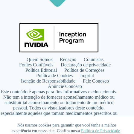
Quem Somos
Redação
Colunistas
Fontes Confiáveis
Declaração de privacidade
Política Editorial
Política de Correções
Política de Cookies
Imprint
Isenção de Responsabilidade
Fale Conosco
Anuncie Conosco
Este conteúdo é apenas para fins informativos e educacionais.
Não tem a intenção de fornecer aconselhamento médico ou
substituir tal aconselhamento ou tratamento de um médico
pessoal. Todos os visualizadores deste conteúdo,
especialmente aqueles que tomam medicamentos prescritos ou
de venda livre, devem consultar seus médicos antes de iniciar
qualquer programa de nutrição, suplementação ou estilo de
Nós usamos cookies para garantir que você tenha a melhor
vida.
experiência em nosso site. Confira nossa
Política de Privacidade
.