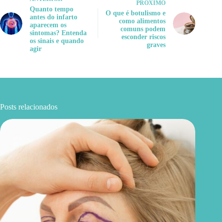
PRÓXIMO
Quanto tempo
O que é botulismo e
antes do infarto
como alimentos
aparecem os
comuns podem
sintomas? Entenda
esconder riscos
os sinais e quando
graves
agir
Posts relacionados