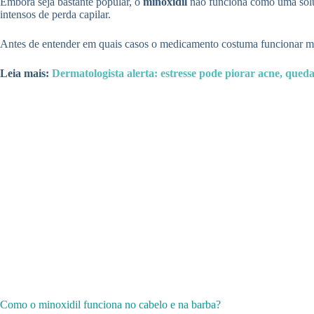
Embora seja bastante popular, o
minoxidil
não funciona como uma soluç
intensos de perda capilar.
Antes de entender em quais casos o medicamento costuma funcionar me
Leia mais:
Dermatologista alerta: estresse pode piorar acne, queda
Como o minoxidil funciona no cabelo e na barba?