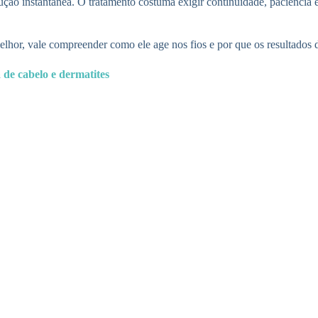
ão instantânea. O tratamento costuma exigir continuidade, paciência
lhor, vale compreender como ele age nos fios e por que os resultados
 de cabelo e dermatites