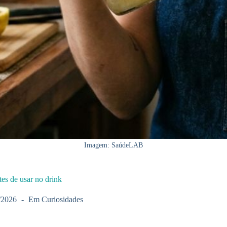
Imagem: SaúdeLAB
es de usar no drink
/2026
Em
Curiosidades