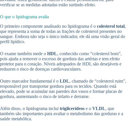
verificar se as medidas adotadas estão surtindo efeito.
O que o lipidograma avalia
O primeiro componente analisado no lipidograma é o
colesterol total
,
que representa a soma de todas as frações de colesterol presentes no
sangue. Embora não seja o único indicador, ele dá uma visão geral do
perfil lipídico.
O exame também mede o
HDL
, conhecido como “colesterol bom”,
pois ajuda a remover o excesso de gordura das artérias e tem efeito
protetor para o coração. Níveis adequados de HDL são desejáveis e
reduzem o risco de doenças cardiovasculares.
Outro marcador fundamental é o
LDL
, chamado de “colesterol ruim”,
responsável por transportar gordura para os tecidos. Quando está
elevado, pode se acumular nas paredes dos vasos e formar placas de
gordura, aumentando o risco de infarto e derrame.
Além disso, o lipidograma inclui
triglicerídeos
e o
VLDL
, que
também são importantes para avaliar o metabolismo das gorduras e a
saúde metabólica.