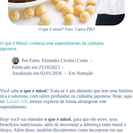
O que é missô? Foto: Canva PRO
O que é Missô: conheça esta superalimento da culinária
japonesa
Por
Farm. Elizandra Civalsci Costa
Publicado em
25/10/2023
Atualizado em
02/01/2026
Em
Nutrição
Você sabe
o que é missô
? Trata-se é um alimento que tem uma história
rica e saborosa, com raízes profundas na culinária japonesa. Hoje, aqui
no
SaúdeLAB
, iremos explorar de forma abrangente este
superalimento.
Hoje você vai entender
o que é missô
, para que ele serve, seus
benefícios nutricionais, além de desvendar a diferença entre missô e
shoyu. Além disso, também discutiremos como incorporar em sua