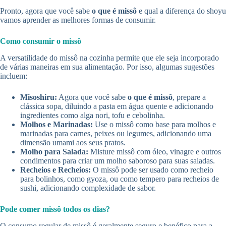
Pronto, agora que você sabe
o que é missô
e qual a diferença do shoyu
vamos aprender as melhores formas de consumir.
Como consumir o missô
A versatilidade do missô na cozinha permite que ele seja incorporado
de várias maneiras em sua alimentação. Por isso, algumas sugestões
incluem:
Misoshiru:
Agora que você sabe
o que é missô
, prepare a
clássica sopa, diluindo a pasta em água quente e adicionando
ingredientes como alga nori, tofu e cebolinha.
Molhos e Marinadas:
Use o missô como base para molhos e
marinadas para carnes, peixes ou legumes, adicionando uma
dimensão umami aos seus pratos.
Molho para Salada:
Misture missô com óleo, vinagre e outros
condimentos para criar um molho saboroso para suas saladas.
Recheios e Recheios:
O missô pode ser usado como recheio
para bolinhos, como gyoza, ou como tempero para recheios de
sushi, adicionando complexidade de sabor.
Pode comer missô todos os dias?
O consumo regular de missô é geralmente seguro e benéfico para a