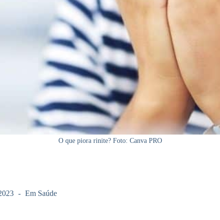
O que piora rinite? Foto: Canva PRO
2023
Em
Saúde