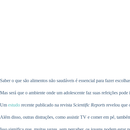
Saber o que são alimentos não saudáveis é essencial para fazer escolhas
Mas será que o ambiente onde um adolescente faz suas refeições pode 
Um
estudo
recente publicado na revista
Scientific Reports
revelou que o
Além disso, outras distrações, como assistir TV e comer em pé, també
Isso significa que, muitas vezes, sem perceber, os jovens podem esta