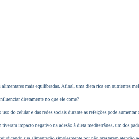
 alimentares mais equilibradas. Afinal, uma dieta rica em nutrientes me
influenciar diretamente no que ele come?
 uso do celular e das redes sociais durante as refeições pode aumentar
m tiveram impacto negativo na adesão à dieta mediterrânea, um dos pad
r prejudicando sua alimentação simplesmente por não prestarem atenção