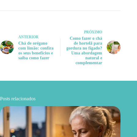
PRÓXIMO
ANTERIOR
Como fazer o chá
Chá de orégano
de hortelã para
com limão: confira
gordura no fígado?
os seus benefícios e
Uma abordagem
saiba como fazer
natural e
complementar
Posts relacionados