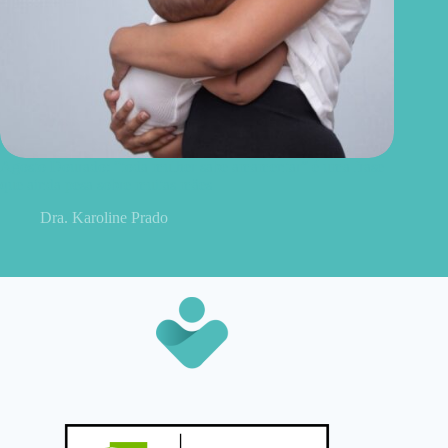
Agosto Dourado: “toda mulher sabe amamentar” é uma frase
que ainda pesa sobre muitas mães
Dra. Karoline Prado