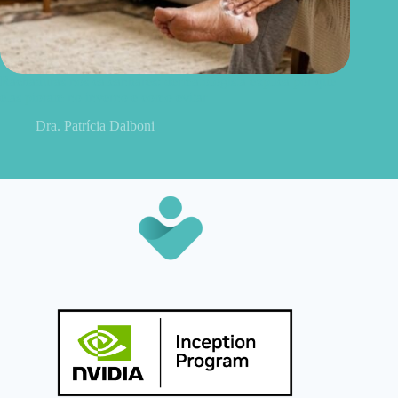
Rachaduras nos calcanhares: dermatologista explica por que
elas pioram no inverno e como evitar
Dra. Patrícia Dalboni