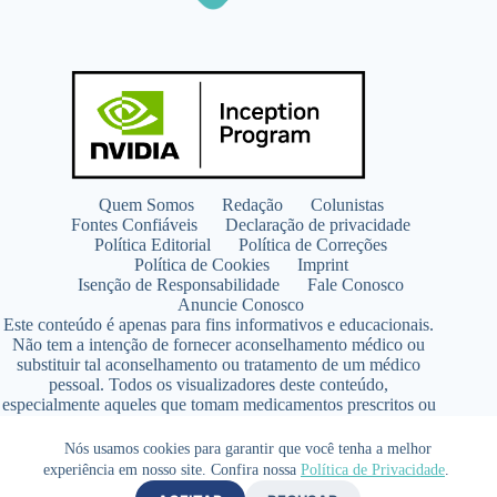
Quem Somos
Redação
Colunistas
Fontes Confiáveis
Declaração de privacidade
Política Editorial
Política de Correções
Política de Cookies
Imprint
Isenção de Responsabilidade
Fale Conosco
Anuncie Conosco
Este conteúdo é apenas para fins informativos e educacionais.
Não tem a intenção de fornecer aconselhamento médico ou
substituir tal aconselhamento ou tratamento de um médico
pessoal. Todos os visualizadores deste conteúdo,
especialmente aqueles que tomam medicamentos prescritos ou
de venda livre, devem consultar seus médicos antes de iniciar
qualquer programa de nutrição, suplementação ou estilo de
Nós usamos cookies para garantir que você tenha a melhor
vida.
experiência em nosso site. Confira nossa
Política de Privacidade
.
Copyright © 2026 - SaúdeLAB.com pertence ao grupo