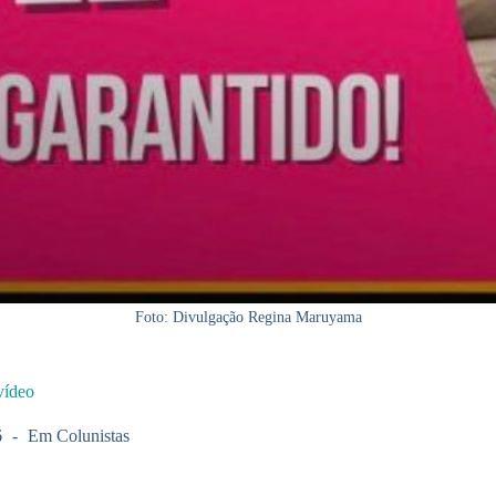
Foto: Divulgação Regina Maruyama
vídeo
6
Em
Colunistas