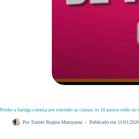
Perder a barriga começa por entender as causas; os 10 passos estão no 
Por
Trainer Regina Maruyama
Publicado em
11/01/202