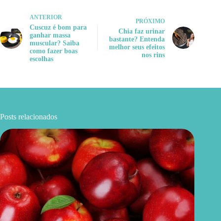
ANTERIOR
PRÓXIMO
Cuscuz é bom para
Chia faz urinar
ganhar massa
bastante? Entenda
muscular? Saiba
melhor seus efeitos
como fazer boas
nos rins
escolhas
Posts relacionados