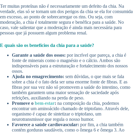
Ter muitas proteínas não é necessariamente um defeito da chia. Na
verdade, elas só se tornam um dos perigos da chia se ela for consumida
em excesso, ao ponto de sobrecarregar os rins. Ou seja, com
moderação, a chia é totalmente segura e benéfica para a saúde. No
caso, vale salientar que a moderação é ainda mais necessária para
pessoas que já possuem algum problema renal.
E quais são os benefícios da chia para a saúde?
Garante a saúde dos ossos:
por incrível que pareça, a chia é
fonte de minerais como o magnésio e o cálcio. Ambos são
indispensáveis para a estruturação e fortalecimento dos nossos
ossos.
Ajuda no emagrecimento:
sem dúvidas, o que mais se fala
sobre a chia é o fato dela ser uma enorme fonte de fibras. E as
fibras por sua vez não só promovem a saúde do intestino, como
também garantem uma maior sensação de saciedade após
refeições, auxiliando na perda de peso.
Promove o
bem-estar
:
na composição da chia, podemos
encontrar um aminoácido chamado de triptofano. Através dele,
organismo é capaz de sintetizar o triptofano, um
neurotransmissor que regula o nosso humor.
Favorece a saúde cardiovascular:
por fim, a chia também
contém gorduras saudáveis, como o ômega 6 e ômega 3. Ao